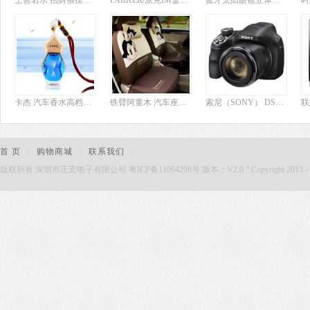
上善若水 招财猫摆件 陶瓷大号储蓄罐创意开业送礼礼品结婚庆礼物0282 2069金色款宝船
PARKER/派克IM金属灰白夹宝珠笔 im系列签字笔
蓝牙太阳眼镜立体声可通话听音乐耳机MP3收音FM偏光太阳镜驾驶 官方标配 酒红色 官方标配
卡杰 汽车香水高档车载精油车用香水挂饰车内摆件悬挂式多面体系列 罗马假日-翡翠绿
铁臂阿童木 汽车座垫座套椅套坐垫 四季通用车垫20件套 红黑 AT-201
索尼（SONY） DSC-H400 长焦数码相机 黑色（2010万有效像素 3英寸液晶屏 63倍光学变 25mm广角）
首 页
|
购物商城
|
联系我们
|
版权所有 深圳市正宏电子有限公司 粤ICP备11064298号 版本：V2.0 ? Copyright 2013 - 2015. Zh