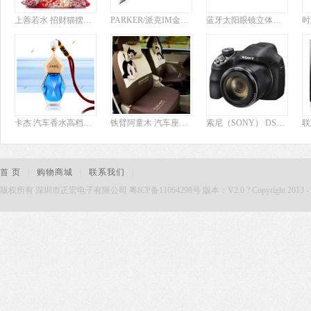
上善若水 招财猫摆件 陶瓷大号储蓄罐创意开业送礼礼品结婚庆礼物0282 2069金色款宝船
PARKER/派克IM金属灰白夹宝珠笔 im系列签字笔
蓝牙太阳眼镜立体声可通话听音乐耳机MP3收音FM偏光太阳镜驾驶 官方标配 酒红色 官方标配
卡杰 汽车香水高档车载精油车用香水挂饰车内摆件悬挂式多面体系列 罗马假日-翡翠绿
铁臂阿童木 汽车座垫座套椅套坐垫 四季通用车垫20件套 红黑 AT-201
索尼（SONY） DSC-H400 长焦数码相机 黑色（2010万有效像素 3英寸液晶屏 63倍光学变 25mm广角）
首 页
|
购物商城
|
联系我们
|
版权所有 深圳市正宏电子有限公司 粤ICP备11064298号 版本：V2.0 ? Copyright 2013 - 2015. Zh