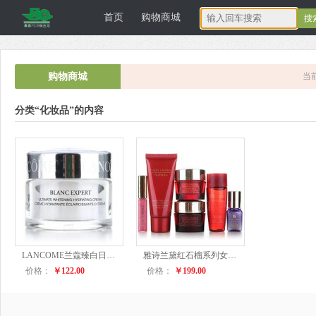
首页
购物商城
深圳正宏电子
购物商城
当
分类“化妆品”的内容
科技有限公司
LANCOME兰蔻臻白日霜 美白淡斑保湿补水套装 女士护肤品 15ml*2
雅诗兰黛红石榴系列女士化妆品旅行装小样套装 多款可选 3件套
价格：
￥122.00
价格：
￥199.00