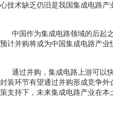
心技术缺乏仍旧是我国集成电路产业
中国作为集成电路领域的后起之
预计并购将成为中国集成电路产业
通过并购，集成电路上游可以快
封装环节有望通过并购形成竞争外
策支持下，未来集成电路产业在本