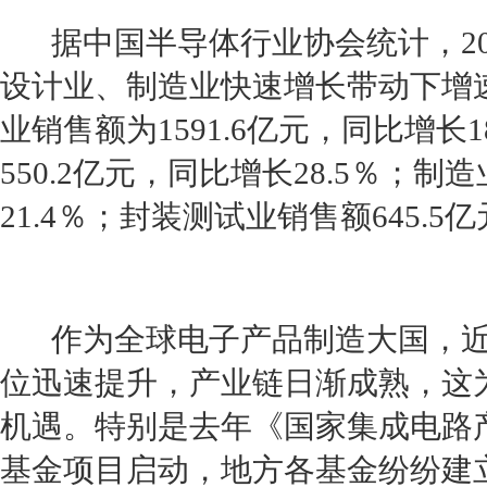
据中国半导体行业协会统计，20
设计业、制造业快速增长带动下增
业销售额为1591.6亿元，同比增长
550.2亿元，同比增长28.5％；制
21.4％；封装测试业销售额645.5
作为全球电子产品制造大国，近
位迅速提升，产业链日渐成熟，这
机遇。特别是去年《国家集成电路
基金项目启动，地方各基金纷纷建