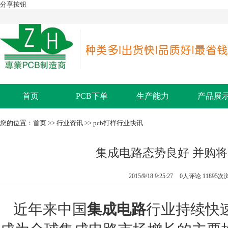
分享按钮
首页
PCB下单
生产能力
产品展
您的位置：
首页
>>
行业资讯
>>
pcb打样行业快讯
集成电路态势良好 并购
2015/9/18 9:25:27
0人评论
11895次
近年来中国
集成电路
行业持续快