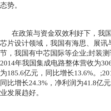
态势。
在政策与资金双效利好下，我国
芯片设计领域，我国有海思、展讯
节，我国有中芯国际等企业;封装
2014年我国集成电路整体营收为30
为185.6亿元，同比增长13.6%。;
同比增长24.3%，净利润为41.8亿
业发展趋好。