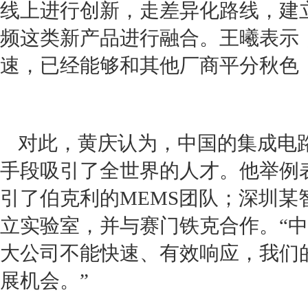
线上进行创新，走差异化路线，建
频这类新产品进行融合。王曦表示，
速，已经能够和其他厂商平分秋色
对此，黄庆认为，中国的集成电
手段吸引了全世界的人才。他举例
引了伯克利的MEMS团队；深圳某
立实验室，并与赛门铁克合作。“
大公司不能快速、有效响应，我们
展机会。”