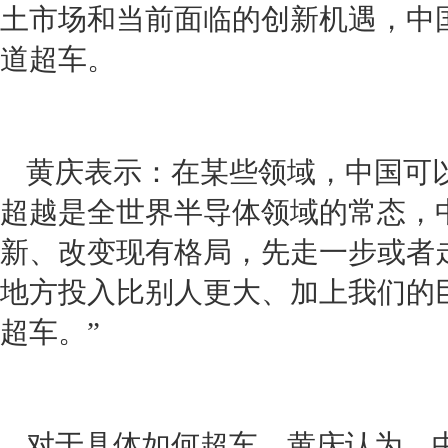
土市场和当前面临的创新机遇，中
道超车。
黄庆表示：在某些领域，中国可
超越是全世界半导体领域的常态，
新、改变现有格局，先走一步或者
地方投入比别人更大、加上我们的
超车。”
对于具体如何超车，黄庆认为，