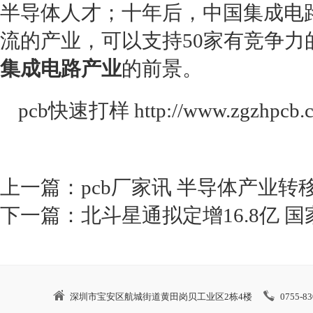
半导体人才；十年后，中国集成电
流的产业，可以支持50家有竞争力
集成电路产业
的前景。
pcb快速打样
http://www.zgzhpcb.
上一篇：
pcb厂家讯 半导体产业
下一篇：
北斗星通拟定增16.8亿 
深圳市宝安区航城街道黄田岗贝工业区2栋4楼
0755-8