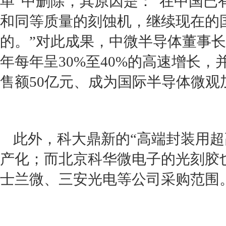
单”中删除，其原因是：“在中国已
和同等质量的刻蚀机，继续现在的
的。”对此成果，中微半导体董事长
年每年呈30%至40%的高速增长
售额50亿元、成为国际半导体微观
此外，科大鼎新的“高端封装用超
产化；而北京科华微电子的光刻胶
士兰微、三安光电等公司采购范围