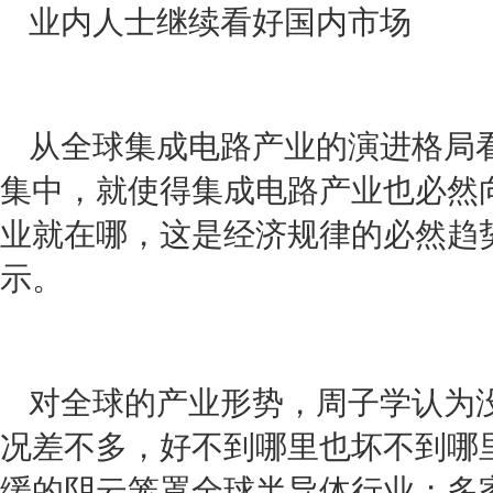
业内人士继续看好国内市场
从全球集成电路产业的演进格局
集中，就使得集成电路产业也必然
业就在哪，这是经济规律的必然趋
示。
对全球的产业形势，周子学认为
况差不多，好不到哪里也坏不到哪
缓的阴云笼罩全球半导体行业；多