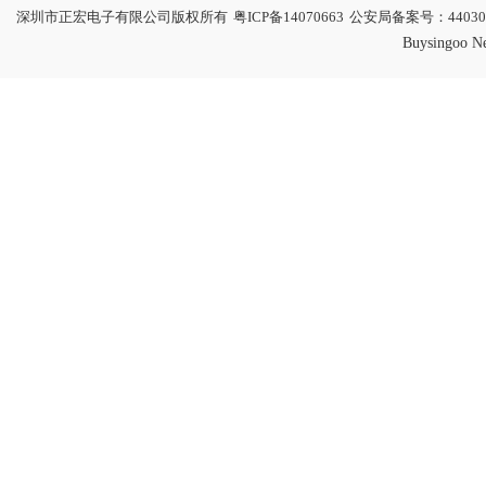
深圳市正宏电子有限公司版权所有
粤ICP备14070663
公安局备案号：4403060
Buysingoo N